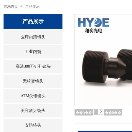
网站首页
≡
产品展示
产品展示
医疗内窥镜头
工业内窥
高清300万针孔镜头
无畸变镜头
ATM尖锥镜头
美容放大镜头
1
2
��һ��
��һ��
安防镜头