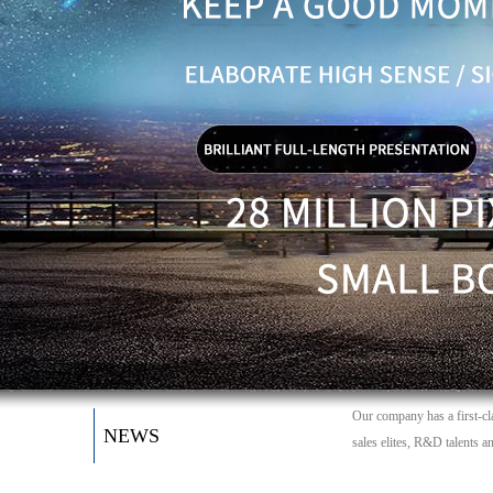
Our company has a first-cl
NEWS
sales elites, R&D talents 