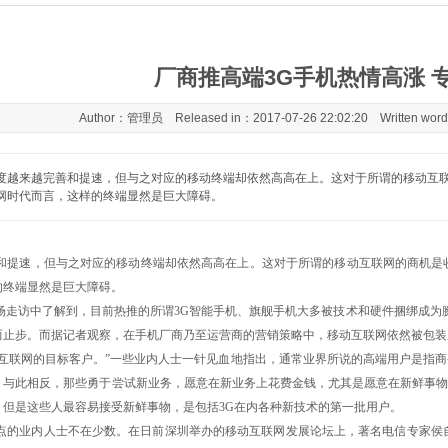
厂商推高端3G手机热情高涨 
Author：管理员 Released in：2017-07-26 22:02:20 Written wo
速度越来越完善和提速，但与之对应的移动终端却依然高高在上。这对于所谓的移动互
网时代而言，这样的终端显然是巨大障碍。
善和提速，但与之对应的移动终端却依然高高在上。这对于所谓的移动互联网的商机是
的终端显然是巨大障碍。
中了解到，目前热推的所谓3G智能手机、旗舰手机大多被技术和硬件捆绑成为臃肿的“
而止步。而据记者观察，在手机厂商乃至运营商的营销策略中，移动互联网依然被包装
联网的目标客户。”一些业内人士一针见血地指出，通常业界所说的高端用户是指商
。与此相反，那些勇于尝试新业务，愿意在新业务上花费金钱，尤其是愿意在新鲜事物
，但是这些人最容易接受新鲜事物，是包括3G在内各种新技术的第一批用户。
业内人士不在少数。在日前深圳举办的移动互联网发展论坛上，著名电信专家侯自强