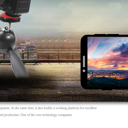
pment. At the same time, it also builds a working platform for excellent
 and production. One of the core technology companies