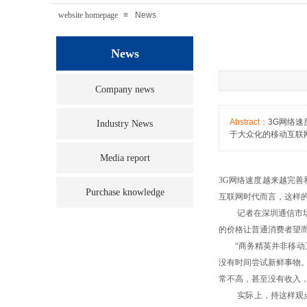
website homepage
≡
News
News
Company news
Abstract：
3G网络
Industry News
于大众化的移动互联
Media report
3G网络速度越来越完
Purchase knowledge
互联网时代而言，这样
记者在深圳通信市场走访
的价格让普通消费者望
“商务精英并非移动互
没有时间尝试新鲜事物
常不高，甚至没有收入
实际上，持这样观点的