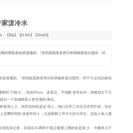
专家泼冷水
rds：【
Big
】【
In the
】【
Small
】
联网的商机是收效甚微的。”深圳战国策首席分析师杨群提出隐忧：对
收效甚微的。”深圳战国策首席分析师杨群提出隐忧：对于大众化的移动
万能儿”，包括iPhone、多普达、宇龙酷 派等在内，动辄四五千元
成为一个高端精英人群专属的 概念。
务精英人士，然而也恰恰是这 些人，他们日常工作生活非常忙碌，完全
上花费时间的 就是年轻人，以及刚刚工作不久的大学生。这批人收入通
告诉记者，目前在2G网民中真正频繁上网的还是很 少，大概有几千