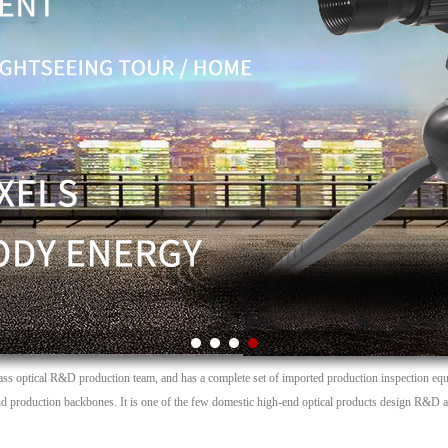
ass optical R&D production team, and has a complete set of imported production inspection equi
and production backbones. It is one of the few domestic high-end optical products design R&D