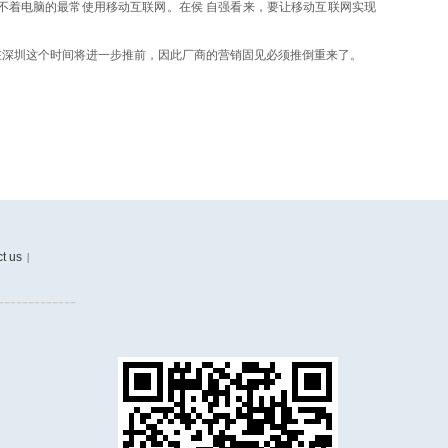
不着电脑的最常使用移动互联网。在侯 自强看来，要让移动互联网实现
深圳这个时间将进一步推前，因此厂商的营销固见必须推倒重来了。
t us
|
-------------